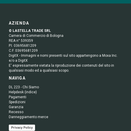
AZIENDA
© LASTELLA TRADE SRL
Camera di Commercio di Bologna
REA n° 539359
P.I. 03695681209
C.F. 03695681209
DigitX - Immagini e nomi presenti sul sito appartengono a Moxa Inc.
e/o a DigitX
E' espressamente vietata la riproduzione dei contenuti del sito in
qualsiasi modo ed a qualsiasi scopo.
NAVIGA
DL 223 - Chi Siamo
Helpdesk (indice)
Pagamenti
Spedizioni
Garanzia
Recesso
Danneggiamento merce
Privacy Policy