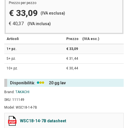
Prezzo per pezzo
€ 33,09
(IVA esclusa)
€ 40,37
(IVA inclusa)
Articoli
Prezzo
(IVA esc.)
1+ pz.
€ 33,09
5+ pz.
€ 31,44
10+ pz.
€ 30,44
Disponibilità:
20 gg lav
Brand:
TAKACHI
SKU: 111149
Model: WSC18-14-7B
WSC18-14-7B datasheet