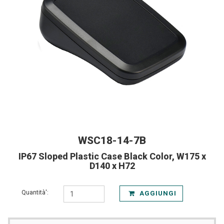
WSC18-14-7B
IP67 Sloped Plastic Case Black Color, W175 x
D140 x H72
Quantità':
AGGIUNGI