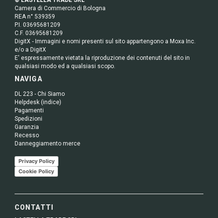
Camera di Commercio di Bologna
REA n° 539359
P.I. 03695681209
C.F. 03695681209
DigitX - Immagini e nomi presenti sul sito appartengono a Moxa Inc.
e/o a DigitX
E' espressamente vietata la riproduzione dei contenuti del sito in
qualsiasi modo ed a qualsiasi scopo.
NAVIGA
DL 223 - Chi Siamo
Helpdesk (indice)
Pagamenti
Spedizioni
Garanzia
Recesso
Danneggiamento merce
Privacy Policy
Cookie Policy
CONTATTI