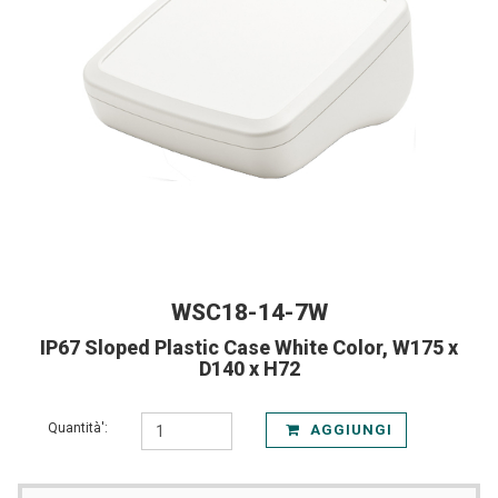
WSC18-14-7W
IP67 Sloped Plastic Case White Color, W175 x
D140 x H72
Quantità':
AGGIUNGI