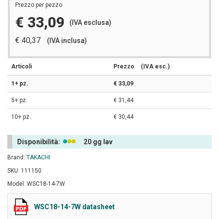
Prezzo per pezzo
€ 33,09
(IVA esclusa)
€ 40,37
(IVA inclusa)
Articoli
Prezzo
(IVA esc.)
1+ pz.
€ 33,09
5+ pz.
€ 31,44
10+ pz.
€ 30,44
Disponibilità:
20 gg lav
Brand:
TAKACHI
SKU: 111150
Model: WSC18-14-7W
WSC18-14-7W datasheet