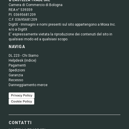
Camera di Commercio di Bologna
REA n° 539359
P.I. 03695681209
C.F. 03695681209
DigitX - Immagini e nomi presenti sul sito appartengono a Moxa Inc.
e/o a DigitX
E' espressamente vietata la riproduzione dei contenuti del sito in
qualsiasi modo ed a qualsiasi scopo.
NAVIGA
DL 223 - Chi Siamo
Helpdesk (indice)
Pagamenti
Spedizioni
Garanzia
Recesso
Danneggiamento merce
Privacy Policy
Cookie Policy
CONTATTI