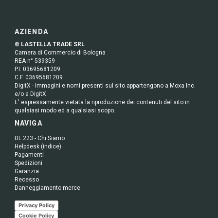
AZIENDA
© LASTELLA TRADE SRL
Camera di Commercio di Bologna
REA n° 539359
P.I. 03695681209
C.F. 03695681209
DigitX - Immagini e nomi presenti sul sito appartengono a Moxa Inc.
e/o a DigitX
E' espressamente vietata la riproduzione dei contenuti del sito in
qualsiasi modo ed a qualsiasi scopo.
NAVIGA
DL 223 - Chi Siamo
Helpdesk (indice)
Pagamenti
Spedizioni
Garanzia
Recesso
Danneggiamento merce
Privacy Policy
Cookie Policy