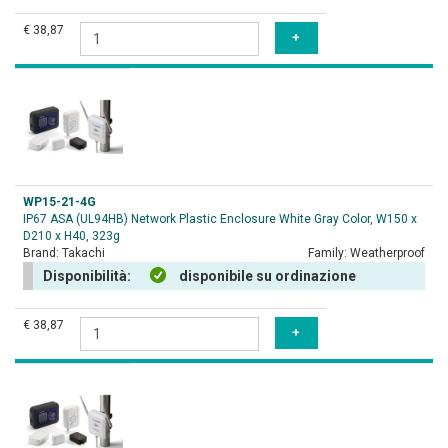
€ 38,87
WP15-21-4G
IP67 ASA (UL94HB) Network Plastic Enclosure White Gray Color, W150 x
D210 x H40, 323g
Brand:
Takachi
Family:
Weatherproof
Disponibilità:
disponibile su ordinazione
€ 38,87