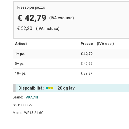
Prezzo per pezzo
€ 42,79
(IVA esclusa)
€ 52,20
(IVA inclusa)
Articoli
Prezzo
(IVA esc.)
1+ pz.
€ 42,79
5+ pz.
€ 40,65
10+ pz.
€ 39,37
Disponibilità:
20 gg lav
Brand:
TAKACHI
SKU: 111127
Model: WP15-21-6C