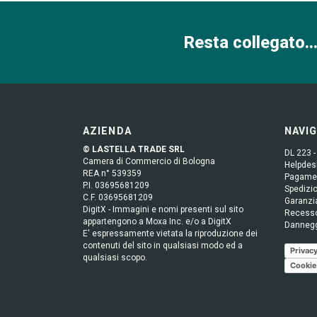
Resta collegato...
AZIENDA
NAVI
© LASTELLA TRADE SRL
DL 223 -
Camera di Commercio di Bologna
Helpdesk
REA n° 539359
Pagame
P.I. 03695681209
Spedizio
C.F. 03695681209
Garanzi
DigitX - Immagini e nomi presenti sul sito
Recess
appartengono a Moxa Inc. e/o a DigitX
Danneg
E' espressamente vietata la riproduzione dei
contenuti del sito in qualsiasi modo ed a
Privacy
qualsiasi scopo.
Cookie