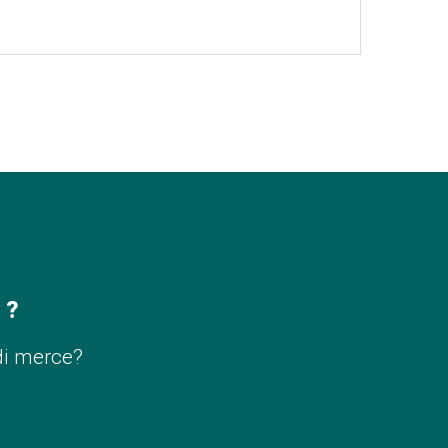
 ?
di merce?