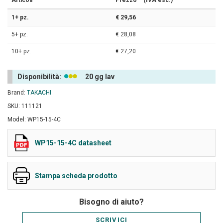
Articoli
Prezzo
(IVA esc.)
1+ pz.
€ 29,56
5+ pz.
€ 28,08
10+ pz.
€ 27,20
Disponibilità:
20 gg lav
Brand:
TAKACHI
SKU: 111121
Model: WP15-15-4C
WP15-15-4C datasheet
Stampa scheda prodotto
Bisogno di aiuto?
SCRIVICI