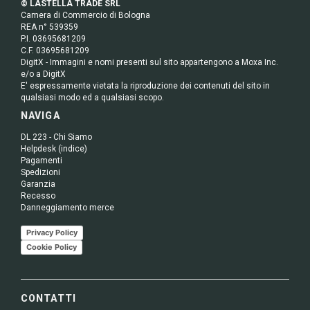
© LASTELLA TRADE SRL
Camera di Commercio di Bologna
REA n° 539359
P.I. 03695681209
C.F. 03695681209
DigitX - Immagini e nomi presenti sul sito appartengono a Moxa Inc.
e/o a DigitX
E' espressamente vietata la riproduzione dei contenuti del sito in
qualsiasi modo ed a qualsiasi scopo.
NAVIGA
DL 223 - Chi Siamo
Helpdesk (indice)
Pagamenti
Spedizioni
Garanzia
Recesso
Danneggiamento merce
Privacy Policy
Cookie Policy
CONTATTI