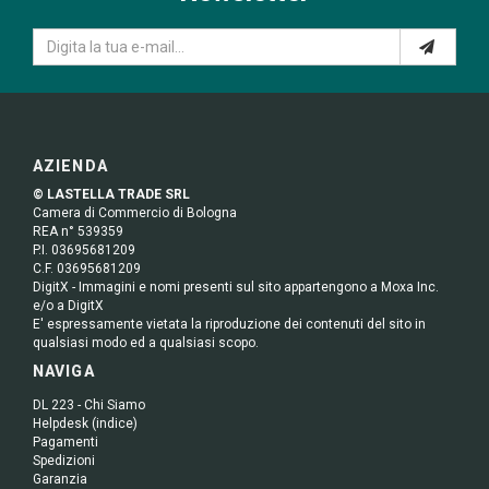
AZIENDA
© LASTELLA TRADE SRL
Camera di Commercio di Bologna
REA n° 539359
P.I. 03695681209
C.F. 03695681209
DigitX - Immagini e nomi presenti sul sito appartengono a Moxa Inc.
e/o a DigitX
E' espressamente vietata la riproduzione dei contenuti del sito in
qualsiasi modo ed a qualsiasi scopo.
NAVIGA
DL 223 - Chi Siamo
Helpdesk (indice)
Pagamenti
Spedizioni
Garanzia