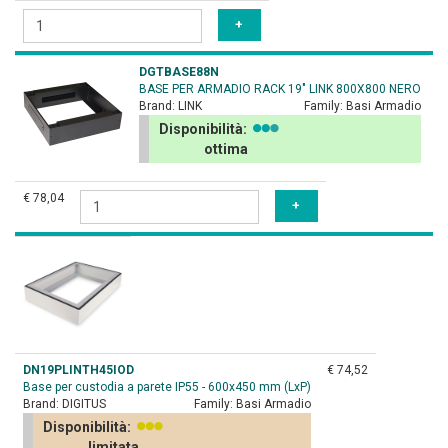
DGTBASE88N
BASE PER ARMADIO RACK 19" LINK 800X800 NERO
Brand:
LINK
Family:
Basi Armadio
Disponibilità:
ottima
€ 78,04
DN19PLINTH45IOD
€ 74,52
Base per custodia a parete IP55 - 600x450 mm (LxP)
Brand:
DIGITUS
Family:
Basi Armadio
Disponibilità:
limitata