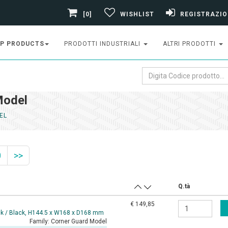
[0]
WISHLIST
REGISTRAZIO
P PRODUCTS
PRODOTTI INDUSTRIALI
ALTRI PRODOTTI
Model
EL
0
>>
Q.tà
€ 149,85
ck / Black, H144.5 x W168 x D168 mm
Family:
Corner Guard Model