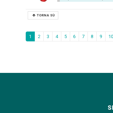
TORNA SÙ
1
2
3
4
5
6
7
8
9
1
S