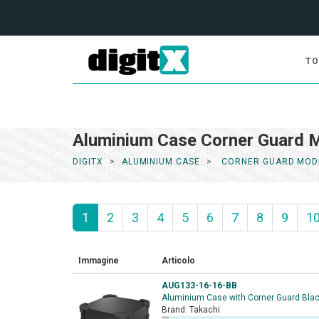
TO
Aluminium Case Corner Guard 
DIGITX
ALUMINIUM CASE
CORNER GUARD MOD
1
2
3
4
5
6
7
8
9
1
Immagine
Articolo
AUG133-16-16-BB
Aluminium Case with Corner Guard Bla
Brand:
Takachi