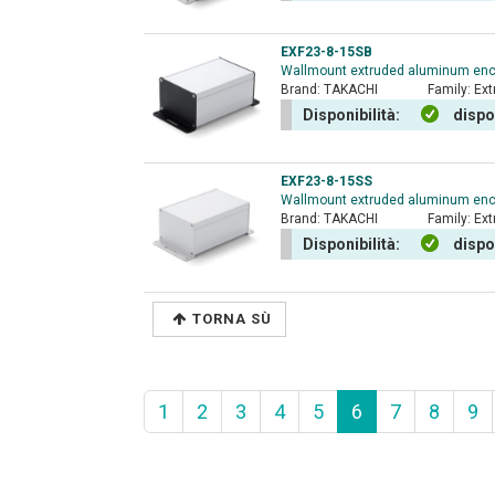
EXF23-8-15SB
Wallmount extruded aluminum enclo
Brand:
TAKACHI
Family:
Ext
Disponibilità:
dispo
EXF23-8-15SS
Wallmount extruded aluminum enclo
Brand:
TAKACHI
Family:
Ext
Disponibilità:
dispo
TORNA SÙ
1
2
3
4
5
6
7
8
9