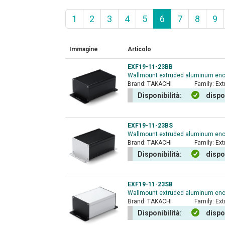
1
2
3
4
5
6
7
8
9
Immagine
Articolo
EXF19-11-23BB
Wallmount extruded aluminum encl
Brand:
TAKACHI
Family:
Ext
Disponibilità:
dispo
EXF19-11-23BS
Wallmount extruded aluminum enclo
Brand:
TAKACHI
Family:
Ext
Disponibilità:
dispo
EXF19-11-23SB
Wallmount extruded aluminum enclo
Brand:
TAKACHI
Family:
Ext
Disponibilità:
dispo