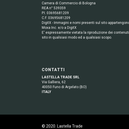
Camera di Commercio di Bologna
REA n° 539359
P.I. 03695681209
C.F. 03695681209
DigitX - Immagini e nomi presenti sul sito appartengon
Moxa Inc. e/o a DigitX
E' espressamente vietata la riproduzione dei contenuti
sito in qualsiasi modo ed a qualsiasi scopo.
CONTATTI
LASTELLA TRADE SRL
Via Galliera, 62
40050 Funo di Argelato (BO)
ITALY
© 2020. Lastella Trade