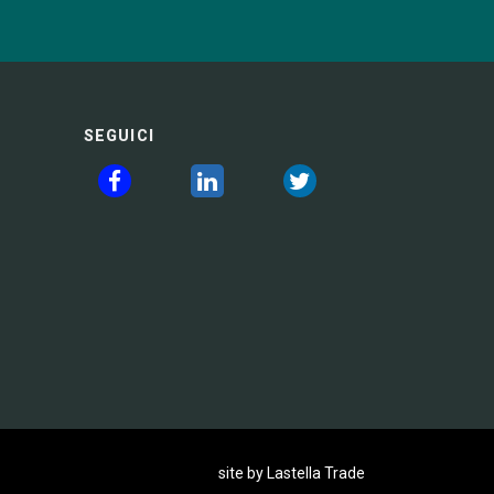
SEGUICI
site by Lastella Trade