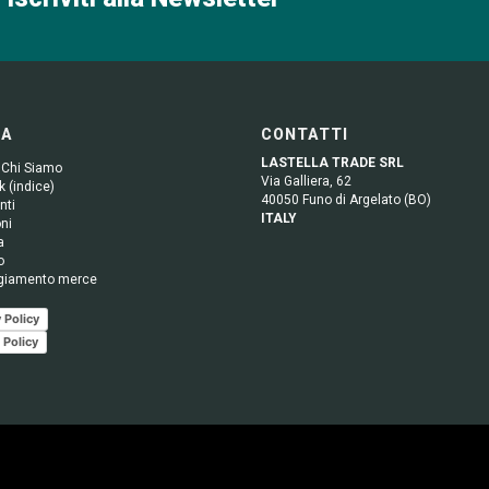
GA
CONTATTI
LASTELLA TRADE SRL
 Chi Siamo
Via Galliera, 62
 (indice)
40050 Funo di Argelato (BO)
nti
ITALY
ni
a
o
giamento merce
 Policy
 Policy