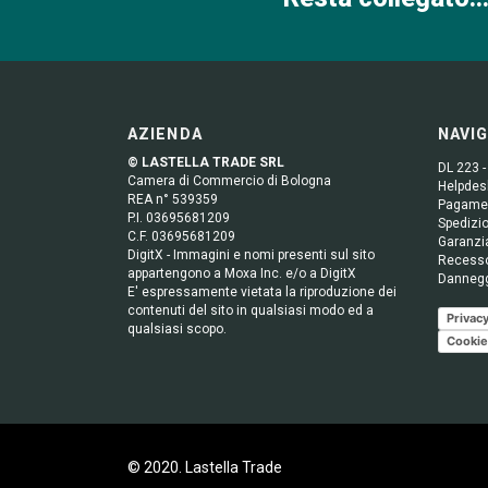
AZIENDA
NAVI
© LASTELLA TRADE SRL
DL 223 -
Camera di Commercio di Bologna
Helpdesk
REA n° 539359
Pagame
P.I. 03695681209
Spedizio
C.F. 03695681209
Garanzi
DigitX - Immagini e nomi presenti sul sito
Recess
appartengono a Moxa Inc. e/o a DigitX
Danneg
E' espressamente vietata la riproduzione dei
contenuti del sito in qualsiasi modo ed a
Privacy
qualsiasi scopo.
Cookie
© 2020. Lastella Trade