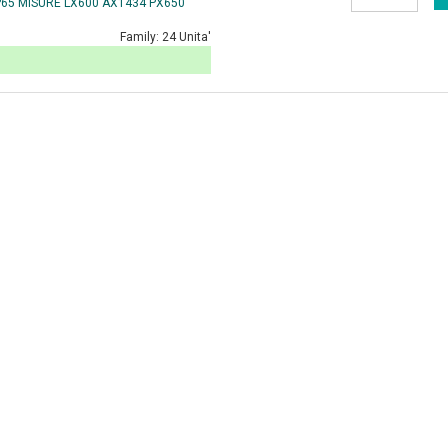
P65 MISURE LX600 AX1434 PX650
Family:
24 Unita'