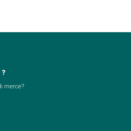
 ?
di merce?