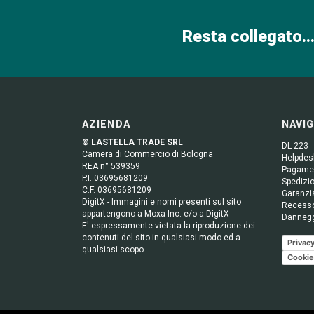
Resta collegato...
AZIENDA
NAVI
© LASTELLA TRADE SRL
DL 223 -
Camera di Commercio di Bologna
Helpdesk
REA n° 539359
Pagame
P.I. 03695681209
Spedizio
C.F. 03695681209
Garanzi
DigitX - Immagini e nomi presenti sul sito
Recess
appartengono a Moxa Inc. e/o a DigitX
Danneg
E' espressamente vietata la riproduzione dei
contenuti del sito in qualsiasi modo ed a
Privacy
qualsiasi scopo.
Cookie