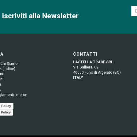
 iscriviti alla Newsletter
GA
CONTATTI
LASTELLA TRADE SRL
 Chi Siamo
Via Galliera, 62
 (indice)
40050 Funo di Argelato (BO)
nti
ITALY
ni
a
o
giamento merce
 Policy
 Policy