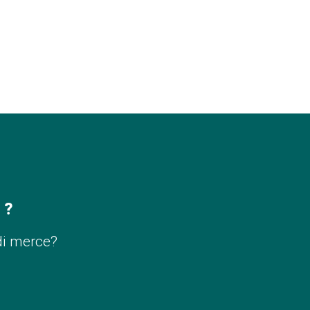
 ?
di merce?