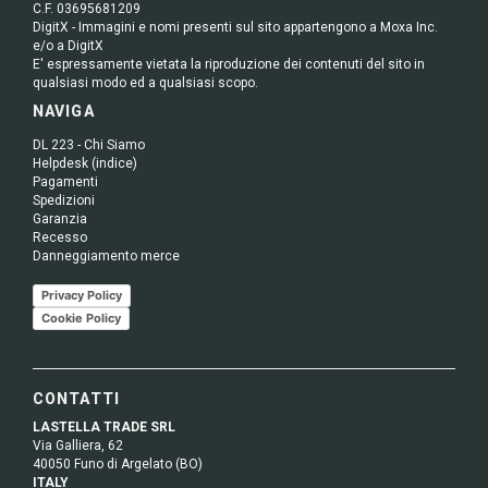
C.F. 03695681209
DigitX - Immagini e nomi presenti sul sito appartengono a Moxa Inc.
e/o a DigitX
E' espressamente vietata la riproduzione dei contenuti del sito in
qualsiasi modo ed a qualsiasi scopo.
NAVIGA
DL 223 - Chi Siamo
Helpdesk (indice)
Pagamenti
Spedizioni
Garanzia
Recesso
Danneggiamento merce
Privacy Policy
Cookie Policy
CONTATTI
LASTELLA TRADE SRL
Via Galliera, 62
40050 Funo di Argelato (BO)
ITALY