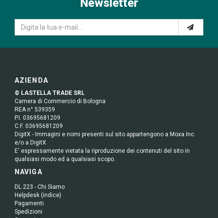
Newsletter
AZIENDA
© LASTELLA TRADE SRL
Camera di Commercio di Bologna
REA n° 539359
P.I. 03695681209
C.F. 03695681209
DigitX - Immagini e nomi presenti sul sito appartengono a Moxa Inc.
e/o a DigitX
E' espressamente vietata la riproduzione dei contenuti del sito in
qualsiasi modo ed a qualsiasi scopo.
NAVIGA
DL 223 - Chi Siamo
Helpdesk (indice)
Pagamenti
Spedizioni