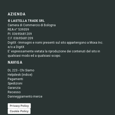
AZIENDA
© LASTELLA TRADE SRL
Camera di Commercio di Bologna
REA n° 539359
P.I. 03695681209
C.F. 03695681209
DigitX - Immagini e nomi presenti sul sito appartengono a Moxa Inc.
e/o a DigitX
E' espressamente vietata la riproduzione dei contenuti del sito in
qualsiasi modo ed a qualsiasi scopo.
NAVIGA
DL 223 - Chi Siamo
Helpdesk (indice)
Pagamenti
Spedizioni
Garanzia
Recesso
Danneggiamento merce
Privacy Policy
Cookie Policy