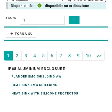
Brand:
TAKACHI
Family:
Heat Sink EMC Shielding
Disponibilità:
disponibile su ordinazione
€ 65,75
TORNA SÙ
1
2
3
4
5
6
7
8
9
10
>>
IP68 ALUMINIUM ENCLOSURE
FLANGED EMC SHIELDING AW
HEAT SINK EMC SHIELDING
HEAT SINK WITH SILICONE PROTECTOR