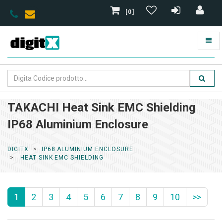
[0]
TAKACHI Heat Sink EMC Shielding
IP68 Aluminium Enclosure
DIGITX
IP68 ALUMINIUM ENCLOSURE
HEAT SINK EMC SHIELDING
1
2
3
4
5
6
7
8
9
10
>>