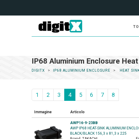
TO
IP68 Aluminium Enclosure Heat 
DIGITX
IP68 ALUMINIUM ENCLOSURE
HEAT SIN
1
2
3
4
5
6
7
8
Immagine
Articolo
AWP16-9-23BB
AWP IP68 HEAT-SINK ALUMINIUM ENCL
BLACK/BLACK 156,3 x 81,3 x 225
Brand:
TAKACHI
F