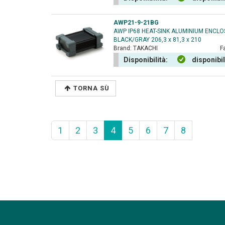
AWP21-9-21BG
AWP IP68 HEAT-SINK ALUMINIUM ENCL
BLACK/GRAY 206,3 x 81,3 x 210
Brand:
TAKACHI
F
Disponibilità:
disponibi
TORNA SÙ
1
2
3
4
5
6
7
8