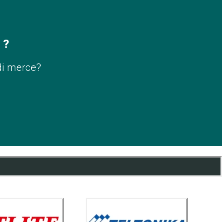
 ?
di merce?