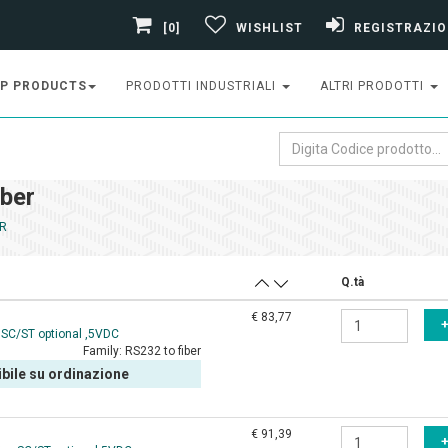
[0]
WISHLIST
REGISTRAZIO
P PRODUCTS
PRODOTTI INDUSTRIALI
ALTRI PRODOTTI
iber
ER
Q.tà
€ 83,77
,SC/ST optional ,5VDC
Family:
RS232 to fiber
bile su ordinazione
€ 91,39