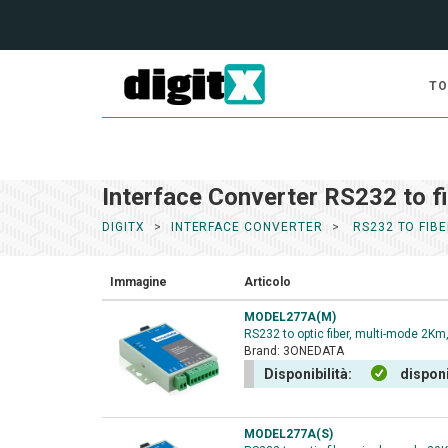
TO
Interface Converter RS232 to f
DIGITX
INTERFACE CONVERTER
RS232 TO FIB
Immagine
Articolo
MODEL277A(M)
RS232 to optic fiber, multi-mode 2Km
Brand:
3ONEDATA
Disponibilità:
disponi
MODEL277A(S)