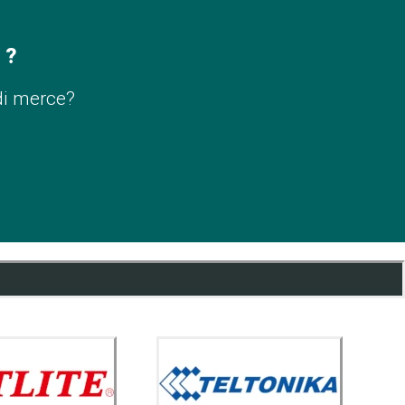
 ?
di merce?