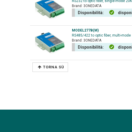
RS232 to optic fiber, single-mode 2
Brand:
3ONEDATA
Disponibilità:
disponi
MODEL277B(M)
RS485/422 to optic fiber, multi-mod
Brand:
3ONEDATA
Disponibilità:
disponi
TORNA SÙ