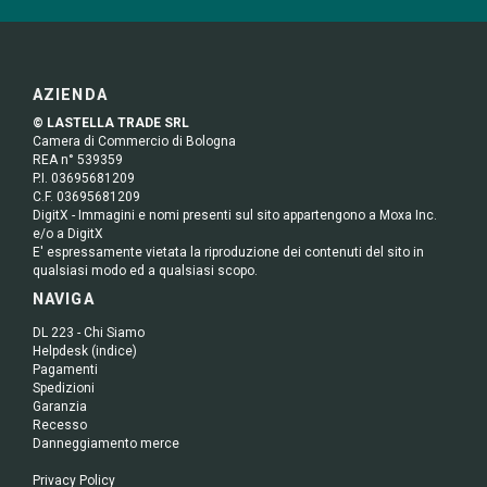
AZIENDA
© LASTELLA TRADE SRL
Camera di Commercio di Bologna
REA n° 539359
P.I. 03695681209
C.F. 03695681209
DigitX - Immagini e nomi presenti sul sito appartengono a Moxa Inc.
e/o a DigitX
E' espressamente vietata la riproduzione dei contenuti del sito in
qualsiasi modo ed a qualsiasi scopo.
NAVIGA
DL 223 - Chi Siamo
Helpdesk (indice)
Pagamenti
Spedizioni
Garanzia
Recesso
Danneggiamento merce
Privacy Policy