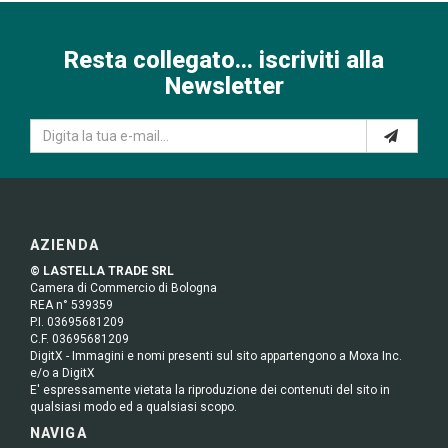
Resta collegato... iscriviti alla
Newsletter
AZIENDA
© LASTELLA TRADE SRL
Camera di Commercio di Bologna
REA n° 539359
P.I. 03695681209
C.F. 03695681209
DigitX - Immagini e nomi presenti sul sito appartengono a Moxa Inc.
e/o a DigitX
E' espressamente vietata la riproduzione dei contenuti del sito in
qualsiasi modo ed a qualsiasi scopo.
NAVIGA