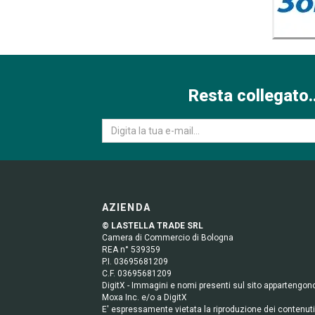
Resta collegato..
AZIENDA
© LASTELLA TRADE SRL
Camera di Commercio di Bologna
REA n° 539359
P.I. 03695681209
C.F. 03695681209
DigitX - Immagini e nomi presenti sul sito appartengon
Moxa Inc. e/o a DigitX
E' espressamente vietata la riproduzione dei contenuti