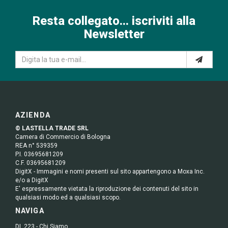
Resta collegato... iscriviti alla
Newsletter
AZIENDA
© LASTELLA TRADE SRL
Camera di Commercio di Bologna
REA n° 539359
P.I. 03695681209
C.F. 03695681209
DigitX - Immagini e nomi presenti sul sito appartengono a Moxa Inc.
e/o a DigitX
E' espressamente vietata la riproduzione dei contenuti del sito in
qualsiasi modo ed a qualsiasi scopo.
NAVIGA
DL 223 - Chi Siamo