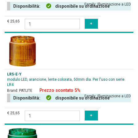
Family:
Illuminazione a LED
Disponibilità:
disponibile su ordinazione
€ 25,65
LR5-E-Y
modulo LED, arancione, lente colorata, 50mm dia. Per l'uso con serie
LR4
Prezzo scontato 5%
Brand:
PATLITE
Family:
Illuminazione a LED
Disponibilità:
disponibile su ordinazione
€ 25,65