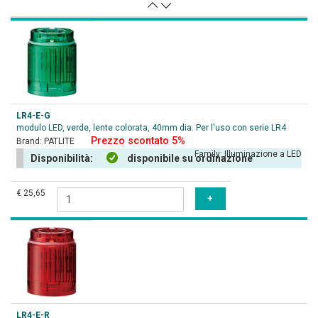
LR4-E-G
modulo LED, verde, lente colorata, 40mm dia. Per l'uso con serie LR4
Prezzo scontato 5%
Brand:
PATLITE
Family:
Illuminazione a LED
Disponibilità:
disponibile su ordinazione
€ 25,65
LR4-E-R