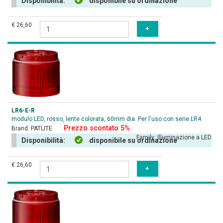
Disponibilità:
disponibile su ordinazione
€ 26,60
LR6-E-R
modulo LED, rosso, lente colorata, 60mm dia. Per l'uso con serie LR4
Prezzo scontato 5%
Brand:
PATLITE
Family:
Illuminazione a LED
Disponibilità:
disponibile su ordinazione
€ 26,60