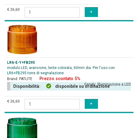
€ 26,60
LR6-E-Y+FB295
modulo LED, arancione, lente colorata, 60mm dia. Per l'uso con
LR6+FB295 torre di segnalazione
Prezzo scontato 5%
Brand:
PATLITE
Family:
Illuminazione a LED
Disponibilità:
disponibile su ordinazione
€ 26,60