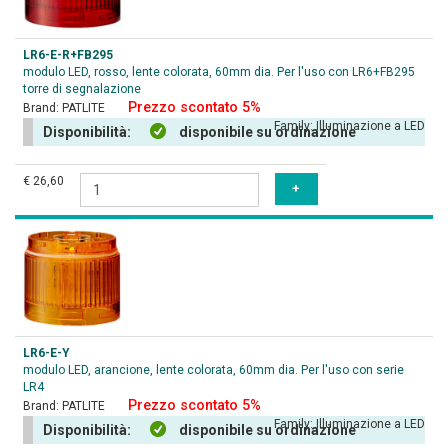
LR6-E-R+FB295
modulo LED, rosso, lente colorata, 60mm dia. Per l'uso con LR6+FB295
torre di segnalazione
Prezzo scontato 5%
Brand:
PATLITE
Family:
Illuminazione a LED
Disponibilità:
disponibile su ordinazione
€ 26,60
LR6-E-Y
modulo LED, arancione, lente colorata, 60mm dia. Per l'uso con serie
LR4
Prezzo scontato 5%
Brand:
PATLITE
Family:
Illuminazione a LED
Disponibilità:
disponibile su ordinazione