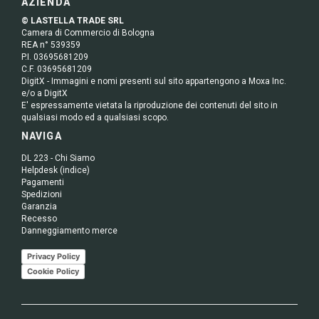
AZIENDA
© LASTELLA TRADE SRL
Camera di Commercio di Bologna
REA n° 539359
P.I. 03695681209
C.F. 03695681209
DigitX - Immagini e nomi presenti sul sito appartengono a Moxa Inc.
e/o a DigitX
E' espressamente vietata la riproduzione dei contenuti del sito in
qualsiasi modo ed a qualsiasi scopo.
NAVIGA
DL 223 - Chi Siamo
Helpdesk (indice)
Pagamenti
Spedizioni
Garanzia
Recesso
Danneggiamento merce
Privacy Policy
Cookie Policy