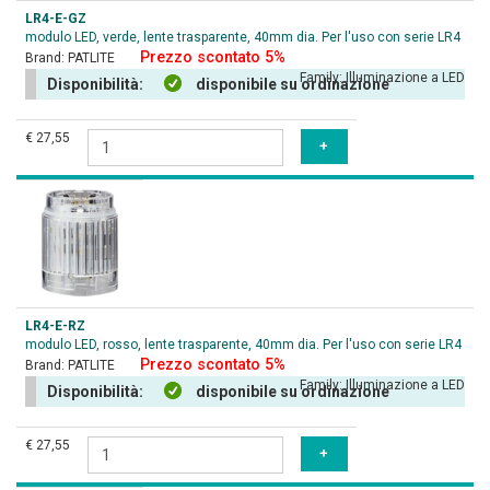
LR4-E-GZ
modulo LED, verde, lente trasparente, 40mm dia. Per l'uso con serie LR4
Prezzo scontato 5%
Brand:
PATLITE
Family:
Illuminazione a LED
Disponibilità:
disponibile su ordinazione
€ 27,55
LR4-E-RZ
modulo LED, rosso, lente trasparente, 40mm dia. Per l'uso con serie LR4
Prezzo scontato 5%
Brand:
PATLITE
Family:
Illuminazione a LED
Disponibilità:
disponibile su ordinazione
€ 27,55