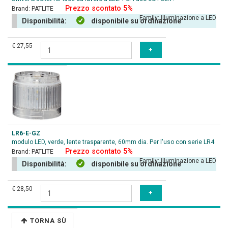
Prezzo scontato 5%
Brand:
PATLITE
Family:
Illuminazione a LED
Disponibilità:
disponibile su ordinazione
€ 27,55
LR6-E-GZ
modulo LED, verde, lente trasparente, 60mm dia. Per l'uso con serie LR4
Prezzo scontato 5%
Brand:
PATLITE
Family:
Illuminazione a LED
Disponibilità:
disponibile su ordinazione
€ 28,50
TORNA SÙ