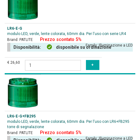
LR6-E-G
modulo LED, verde, lente colorata, 60mm dia. Per l'uso con serie LR4
Prezzo scontato 5%
Brand:
PATLITE
Family:
Illuminazione a LED
Disponibilità:
disponibile su ordinazione
€ 26,60
LR6-E-G+FB295
modulo LED, verde, lente colorata, 60mm dia. Per l'uso con LR6+FB295
torre di segnalazione
Prezzo scontato 5%
Brand:
PATLITE
Family:
Illuminazione a LED