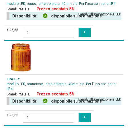
modulo LED, rosso, lente colorata, 40mm dia. Per l'uso con serie LR4
Prezzo scontato 5%
Brand:
PATLITE
Family:
Illuminazione a LED
Disponibilità:
disponibile su ordinazione
€ 25,65
LR4-E-Y
modulo LED, arancione, lente colorata, 40mm dia. Per l'uso con serie
LR4
Prezzo scontato 5%
Brand:
PATLITE
Family:
Illuminazione a LED
Disponibilità:
disponibile su ordinazione
€ 25,65