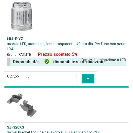
LR4-E-YZ
modulo LED, arancione, lente trasparente, 40mm dia. Per l'uso con serie
LR4
Prezzo scontato 5%
Brand:
PATLITE
Family:
Illuminazione a LED
Disponibilità:
disponibile su ordinazione
€ 27,55
SZ-320KS
Swivel bracket for luce da lavoro a LED. Per l'uso con CLK .