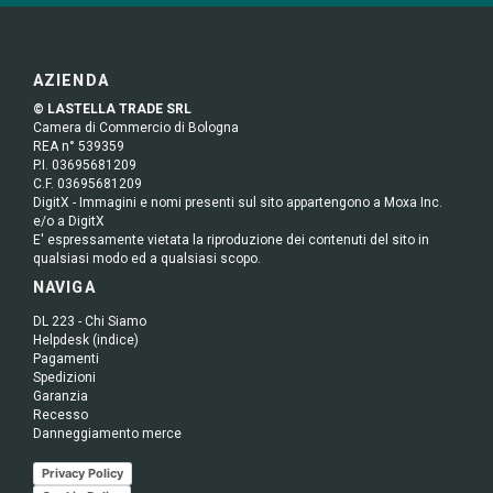
AZIENDA
© LASTELLA TRADE SRL
Camera di Commercio di Bologna
REA n° 539359
P.I. 03695681209
C.F. 03695681209
DigitX - Immagini e nomi presenti sul sito appartengono a Moxa Inc.
e/o a DigitX
E' espressamente vietata la riproduzione dei contenuti del sito in
qualsiasi modo ed a qualsiasi scopo.
NAVIGA
DL 223 - Chi Siamo
Helpdesk (indice)
Pagamenti
Spedizioni
Garanzia
Recesso
Danneggiamento merce
Privacy Policy