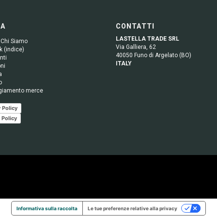
GA
CONTATTI
LASTELLA TRADE SRL
 Chi Siamo
Via Galliera, 62
 (indice)
40050 Funo di Argelato (BO)
nti
ITALY
ni
a
o
giamento merce
 Policy
 Policy
Informativa sulla raccolta
Le tue preferenze relative alla privacy