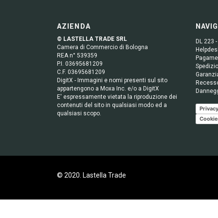
AZIENDA
NAVI
© LASTELLA TRADE SRL
DL 223 -
Camera di Commercio di Bologna
Helpdesk
REA n° 539359
Pagame
P.I. 03695681209
Spedizio
C.F. 03695681209
Garanzi
DigitX - Immagini e nomi presenti sul sito
Recess
appartengono a Moxa Inc. e/o a DigitX
Danneg
E' espressamente vietata la riproduzione dei
contenuti del sito in qualsiasi modo ed a
Privacy
qualsiasi scopo.
Cookie
© 2020. Lastella Trade