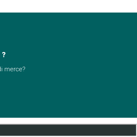
 ?
di merce?