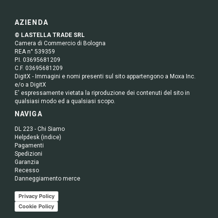
AZIENDA
© LASTELLA TRADE SRL
Camera di Commercio di Bologna
REA n° 539359
P.I. 03695681209
C.F. 03695681209
DigitX - Immagini e nomi presenti sul sito appartengono a Moxa Inc.
e/o a DigitX
E' espressamente vietata la riproduzione dei contenuti del sito in
qualsiasi modo ed a qualsiasi scopo.
NAVIGA
DL 223 - Chi Siamo
Helpdesk (indice)
Pagamenti
Spedizioni
Garanzia
Recesso
Danneggiamento merce
Privacy Policy
Cookie Policy