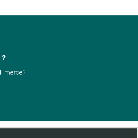
 ?
di merce?