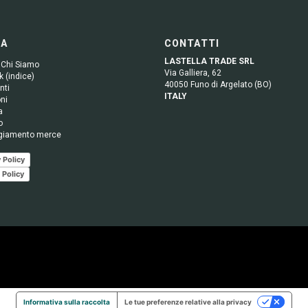
GA
CONTATTI
LASTELLA TRADE SRL
 Chi Siamo
Via Galliera, 62
 (indice)
40050 Funo di Argelato (BO)
nti
ITALY
ni
a
o
giamento merce
 Policy
 Policy
Informativa sulla raccolta
Le tue preferenze relative alla privacy