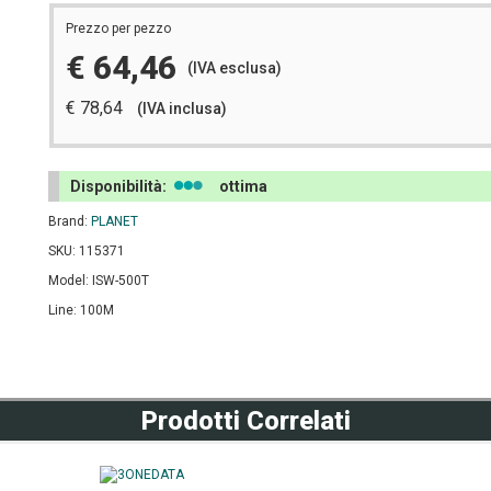
Prezzo per pezzo
€ 64,46
(IVA esclusa)
€ 78,64
(IVA inclusa)
Disponibilità:
ottima
Brand:
PLANET
SKU: 115371
Model: ISW-500T
Line: 100M
Prodotti Correlati