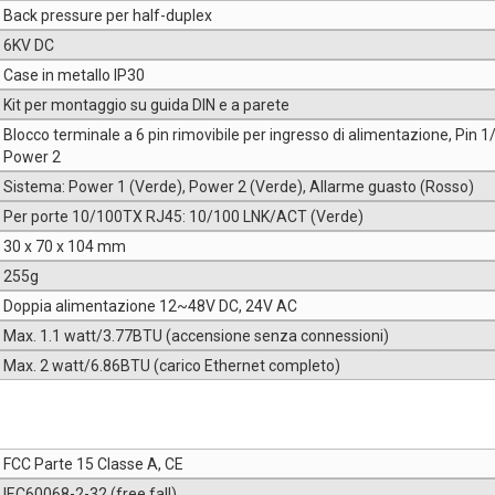
Back pressure per half-duplex
6KV DC
Case in metallo IP30
Kit per montaggio su guida DIN e a parete
Blocco terminale a 6 pin rimovibile per ingresso di alimentazione, Pin 1
Power 2
Sistema: Power 1 (Verde), Power 2 (Verde), Allarme guasto (Rosso)
Per porte 10/100TX RJ45: 10/100 LNK/ACT (Verde)
30 x 70 x 104 mm
255g
Doppia alimentazione 12~48V DC, 24V AC
Max. 1.1 watt/3.77BTU (accensione senza connessioni)
Max. 2 watt/6.86BTU (carico Ethernet completo)
FCC Parte 15 Classe A, CE
IEC60068-2-32 (free fall)