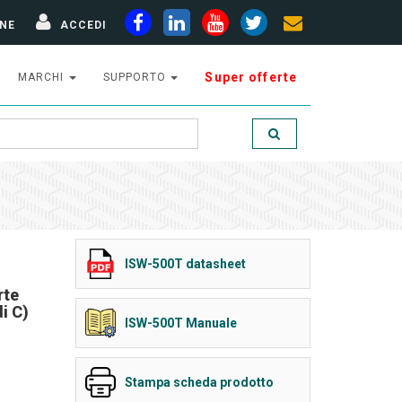
NE
ACCEDI
Super offerte
MARCHI
SUPPORTO
ISW-500T datasheet
rte
i C)
ISW-500T Manuale
Stampa scheda prodotto