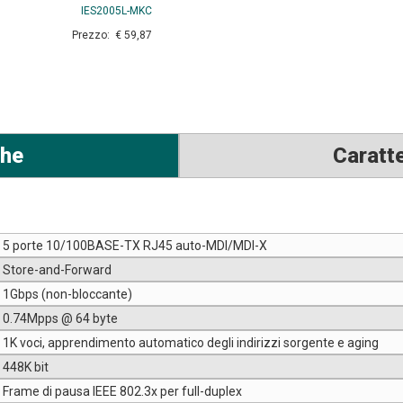
IES2005L-MKC
Prezzo: € 59,87
che
Caratte
5 porte 10/100BASE-TX RJ45 auto-MDI/MDI-X
Store-and-Forward
1Gbps (non-bloccante)
0.74Mpps @ 64 byte
1K voci, apprendimento automatico degli indirizzi sorgente e aging
448K bit
Frame di pausa IEEE 802.3x per full-duplex