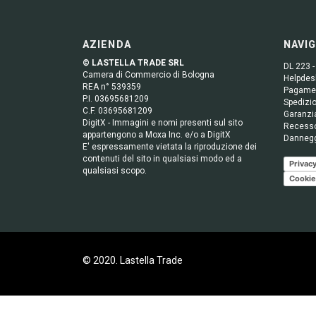
AZIENDA
NAVI
© LASTELLA TRADE SRL
DL 223 -
Camera di Commercio di Bologna
Helpdesk
REA n° 539359
Pagame
P.I. 03695681209
Spedizio
C.F. 03695681209
Garanzi
DigitX - Immagini e nomi presenti sul sito
Recess
appartengono a Moxa Inc. e/o a DigitX
Danneg
E' espressamente vietata la riproduzione dei
contenuti del sito in qualsiasi modo ed a
Privacy
qualsiasi scopo.
Cookie
© 2020. Lastella Trade