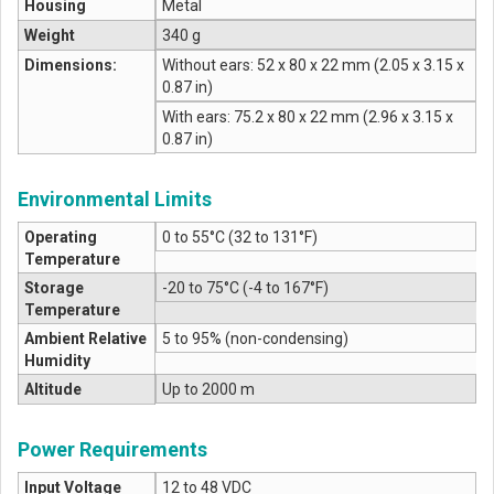
Housing
Metal
Weight
340 g
Dimensions:
Without ears: 52 x 80 x 22 mm (2.05 x 3.15 x
0.87 in)
With ears: 75.2 x 80 x 22 mm (2.96 x 3.15 x
0.87 in)
Environmental Limits
Operating
0 to 55°C (32 to 131°F)
Temperature
Storage
-20 to 75°C (-4 to 167°F)
Temperature
Ambient Relative
5 to 95% (non-condensing)
Humidity
Altitude
Up to 2000 m
Power Requirements
Input Voltage
12 to 48 VDC