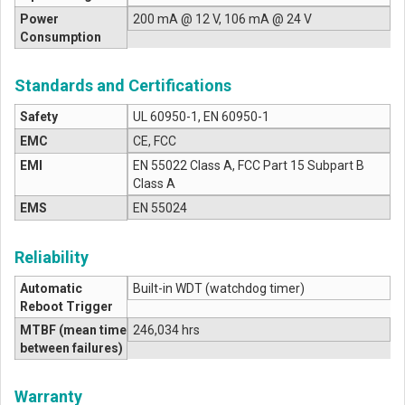
Power
200 mA @ 12 V, 106 mA @ 24 V
Consumption
Standards and Certifications
Safety
UL 60950-1, EN 60950-1
EMC
CE, FCC
EMI
EN 55022 Class A, FCC Part 15 Subpart B
Class A
EMS
EN 55024
Reliability
Automatic
Built-in WDT (watchdog timer)
Reboot Trigger
MTBF (mean time
246,034 hrs
between failures)
Warranty