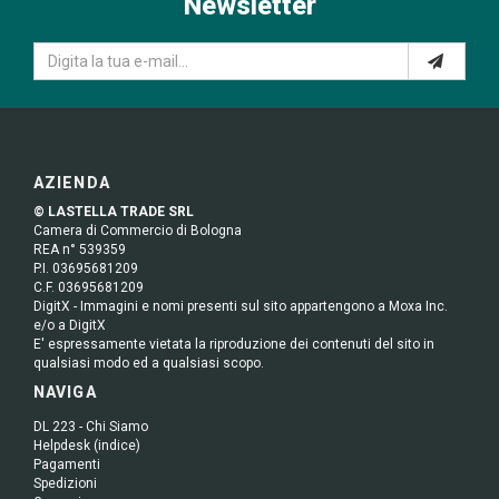
Newsletter
AZIENDA
© LASTELLA TRADE SRL
Camera di Commercio di Bologna
REA n° 539359
P.I. 03695681209
C.F. 03695681209
DigitX - Immagini e nomi presenti sul sito appartengono a Moxa Inc.
e/o a DigitX
E' espressamente vietata la riproduzione dei contenuti del sito in
qualsiasi modo ed a qualsiasi scopo.
NAVIGA
DL 223 - Chi Siamo
Helpdesk (indice)
Pagamenti
Spedizioni