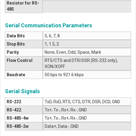
Resistor for RS-
485
Serial Communication Parameters
Data Bits
5, 6, 7, 8
Stop Bits
1, 1.5, 2
Parity
None, Even, Odd, Space, Mark
Flow Control
RTS/CTS and DTR/DSR (RS-232 only),
XON/XOFF
Baudrate
50 bps to 921.6 kbps
Serial Signals
RS-232
TxD, RxD, RTS, CTS, DTR, DSR, DCD, GND
RS-422
Tx+, Tx-, Rx+, Rx-, GND
RS-485-4w
Tx+, Tx-, Rx+, Rx-, GND
RS-485-2w
Data+, Data-, GND