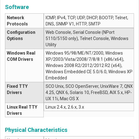
Software
Network
ICMP, IPv4, TCP, UDP, DHCP, BOOTP, Telnet,
Protocols
DNS, SNMP V1, HTTP, SMTP
Configuration
Web Console, Serial Console (NPort
Options
5110/5150 only), Telnet Console, Windows
Utility
Windows Real
Windows 95/98/ME/NT/2000, Windows
COM Drivers
XP/2003/Vista/2008/7/8/8.1 (x86/x64),
Windows 2008 R2/2012/2012 R2 (x64),
Windows Embedded CE 5.0/6.0, Windows XP
Embedded
Fixed TTY
SCO Unix, SCO OpenServer, UnixWare 7, QNX
Drivers
4.25, QNX 6, Solaris 10, FreeBSD, AIX 5.x, HP-
UX 11i, Mac OS X
Linux Real TTY
Linux 2.4.x, 2.6.x, 3.x
Drivers
Physical Characteristics