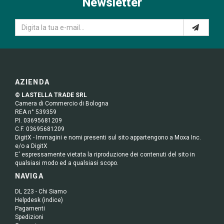
Newsletter
AZIENDA
© LASTELLA TRADE SRL
Camera di Commercio di Bologna
REA n° 539359
P.I. 03695681209
C.F. 03695681209
DigitX - Immagini e nomi presenti sul sito appartengono a Moxa Inc.
e/o a DigitX
E' espressamente vietata la riproduzione dei contenuti del sito in
qualsiasi modo ed a qualsiasi scopo.
NAVIGA
DL 223 - Chi Siamo
Helpdesk (indice)
Pagamenti
Spedizioni