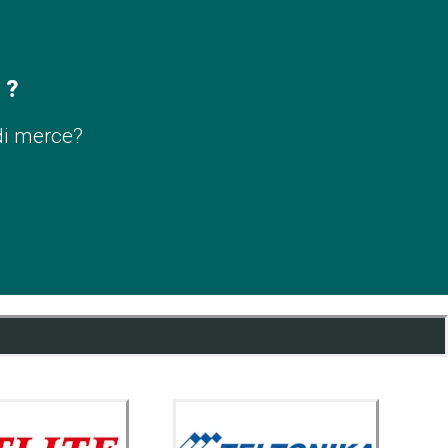
 ?
di merce?