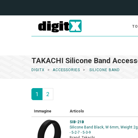
TO
TAKACHI Silicone Band Access
DIGITX
ACCESSORIES
SILICONE BAND
1
2
Immagine
Articolo
SIB-21B
Silicone Band Black, W 6mm, Weight 2g, f
- 5-2-7 - 5-3-9
Brand:
Takachi