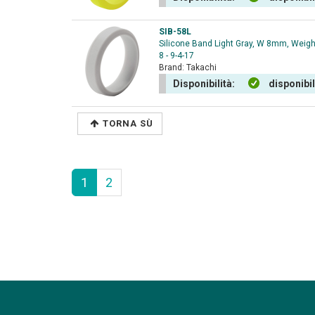
SIB-58L
Silicone Band Light Gray, W 8mm, Weight
8 - 9-4-17
Brand:
Takachi
Disponibilità:
disponibi
TORNA SÙ
1
2