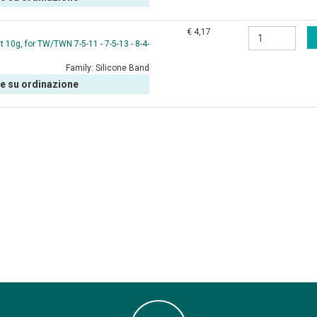
€ 4,17
 10g, for TW/TWN 7-5-11 - 7-5-13 - 8-4-
Family:
Silicone Band
le su ordinazione