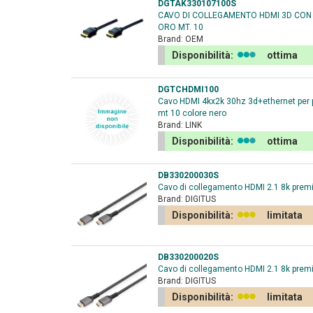
DGTAK330107100S
CAVO DI COLLEGAMENTO HDMI 3D CON
ORO MT. 10
Brand:
OEM
Disponibilità:
ottima
DGTCHDMI100
Cavo HDMI 4kx2k 30hz 3d+ethernet per pc
mt 10 colore nero
Brand:
LINK
Disponibilità:
ottima
DB330200030S
Cavo di collegamento HDMI 2.1 8k prem
Brand:
DIGITUS
Disponibilità:
limitata
DB330200020S
Cavo di collegamento HDMI 2.1 8k prem
Brand:
DIGITUS
Disponibilità:
limitata