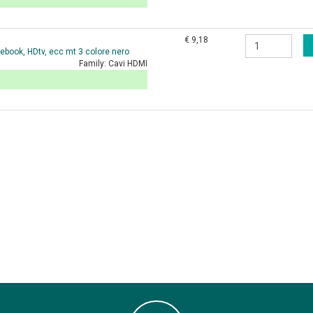
€ 9,18
book, HDtv, ecc mt 3 colore nero
Family:
Cavi HDMI