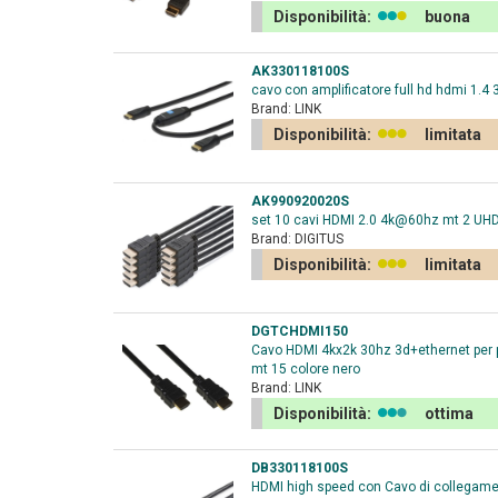
Disponibilità:
buona
AK330118100S
cavo con amplificatore full hd hdmi 1.4
Brand:
LINK
Disponibilità:
limitata
AK990920020S
set 10 cavi HDMI 2.0 4k@60hz mt 2 UHD 
Brand:
DIGITUS
Disponibilità:
limitata
DGTCHDMI150
Cavo HDMI 4kx2k 30hz 3d+ethernet per pc
mt 15 colore nero
Brand:
LINK
Disponibilità:
ottima
DB330118100S
HDMI high speed con Cavo di collegamen