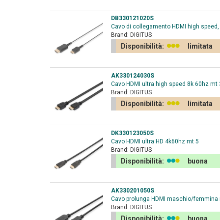
DB330121020S
Cavo di collegamento HDMI high speed, ti
Brand:
DIGITUS
Disponibilità:
limitata
AK330124030S
Cavo HDMI ultra high speed 8k 60hz mt 
Brand:
DIGITUS
Disponibilità:
limitata
DK330123050S
Cavo HDMI ultra HD 4k60hz mt 5
Brand:
DIGITUS
Disponibilità:
buona
AK330201050S
Cavo prolunga HDMI maschio/femmina 
Brand:
DIGITUS
Disponibilità:
buona