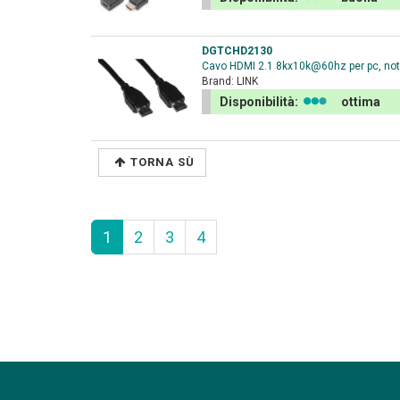
DGTCHD2130
Cavo HDMI 2.1 8kx10k@60hz per pc, note
Brand:
LINK
Disponibilità:
ottima
TORNA SÙ
1
2
3
4