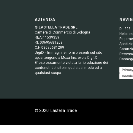
AZIENDA
NAVI
© LASTELLA TRADE SRL
DL 223 -
Camera di Commercio di Bologna
Helpdesk
REA n° 539359
Pagame
P.I. 03695681209
Spedizio
C.F. 03695681209
Garanzi
DigitX - Immagini e nomi presenti sul sito
Recess
appartengono a Moxa Inc. e/o a DigitX
Danneg
E' espressamente vietata la riproduzione dei
contenuti del sito in qualsiasi modo ed a
Privacy
qualsiasi scopo.
Cookie
© 2020. Lastella Trade