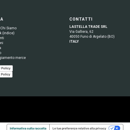
GA
CONTATTI
LASTELLA TRADE SRL
 Chi Siamo
Via Galliera, 62
 (indice)
40050 Funo di Argelato (BO)
nti
ITALY
ni
a
o
giamento merce
 Policy
 Policy
Informativa sulla raccolta
Le tue preferenze relative alla privacy