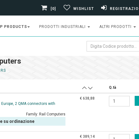
[0]
WISHLIST
REGISTRAZIO
P PRODUCTS
PRODOTTI INDUSTRIALI
ALTRI PRODOTTI
puters
ERS
Q.tà
€ 638,88
d Europe, 2 QMA connectors with
Family:
Rail Computers
le su ordinazione
€ 389,14