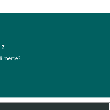
 ?
di merce?