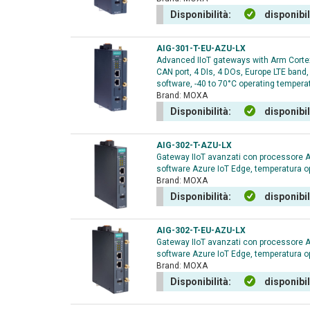
Disponibilità:
disponibi
AIG-301-T-EU-AZU-LX
Advanced IIoT gateways with Arm Cortex
CAN port, 4 DIs, 4 DOs, Europe LTE band
software, -40 to 70°C operating tempera
Brand:
MOXA
Disponibilità:
disponibi
AIG-302-T-AZU-LX
Gateway IIoT avanzati con processore 
software Azure IoT Edge, temperatura op
Brand:
MOXA
Disponibilità:
disponibi
AIG-302-T-EU-AZU-LX
Gateway IIoT avanzati con processore 
software Azure IoT Edge, temperatura op
Brand:
MOXA
Disponibilità:
disponibi