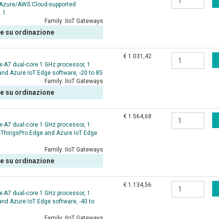
/Azure/AWS Cloud-supported
. 1
Family:
IIoT Gateways
le su ordinazione
€ 1.031,42
-A7 dual-core 1 GHz processor, 1
and Azure IoT Edge software, -20 to 85
Family:
IIoT Gateways
le su ordinazione
€ 1.564,68
-A7 dual-core 1 GHz processor, 1
, ThingsPro Edge and Azure IoT Edge
Family:
IIoT Gateways
le su ordinazione
€ 1.134,56
-A7 dual-core 1 GHz processor, 1
and Azure IoT Edge software, -40 to
Family:
IIoT Gateways