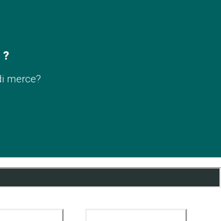
 ?
di merce?