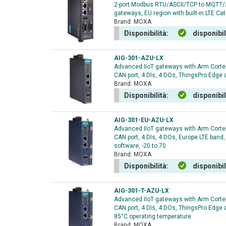
2-port Modbus RTU/ASCII/TCP to MQTT
gateways, EU region with built-in LTE Cat
Brand:
MOXA
Disponibilità:
disponibi
AIG-301-AZU-LX
Advanced IIoT gateways with Arm Cortex
CAN port, 4 DIs, 4 DOs, ThingsPro Edge 
Brand:
MOXA
Disponibilità:
disponibi
AIG-301-EU-AZU-LX
Advanced IIoT gateways with Arm Cortex
CAN port, 4 DIs, 4 DOs, Europe LTE band
software, -20 to 70
Brand:
MOXA
Disponibilità:
disponibi
AIG-301-T-AZU-LX
Advanced IIoT gateways with Arm Cortex
CAN port, 4 DIs, 4 DOs, ThingsPro Edge 
85°C operating temperature
Brand:
MOXA