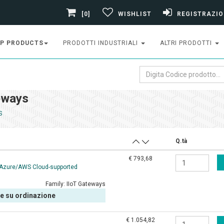
[0]
WISHLIST
REGISTRAZIO
P PRODUCTS
PRODOTTI INDUSTRIALI
ALTRI PRODOTTI
eways
S
Q.tà
€ 793,68
/Azure/AWS Cloud-supported
Family:
IIoT Gateways
le su ordinazione
€ 1.054,82