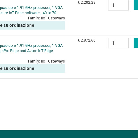
€ 2.282,28
quad-core 1.91 GHz processor, 1 VGA
zure IoT Edge software, -40 to 70
Family:
IIoT Gateways
le su ordinazione
€ 2.872,60
quad-core 1.91 GHz processor, 1 VGA
ingsPro Edge and Azure IoT Edge
Family:
IIoT Gateways
le su ordinazione