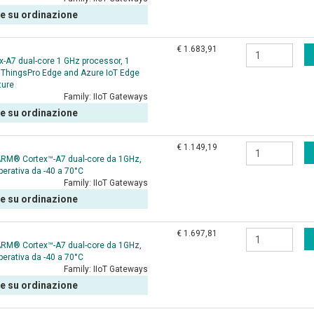
le su ordinazione
€ 1.683,91
-A7 dual-core 1 GHz processor, 1
, ThingsPro Edge and Azure IoT Edge
ture
Family:
IIoT Gateways
le su ordinazione
€ 1.149,19
ARM® Cortex™-A7 dual-core da 1GHz,
erativa da -40 a 70°C
Family:
IIoT Gateways
le su ordinazione
€ 1.697,81
ARM® Cortex™-A7 dual-core da 1GHz,
erativa da -40 a 70°C
Family:
IIoT Gateways
le su ordinazione