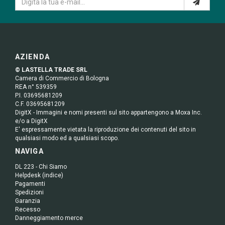
AZIENDA
© LASTELLA TRADE SRL
Camera di Commercio di Bologna
REA n° 539359
P.I. 03695681209
C.F. 03695681209
DigitX - Immagini e nomi presenti sul sito appartengono a Moxa Inc.
e/o a DigitX
E' espressamente vietata la riproduzione dei contenuti del sito in
qualsiasi modo ed a qualsiasi scopo.
NAVIGA
DL 223 - Chi Siamo
Helpdesk (indice)
Pagamenti
Spedizioni
Garanzia
Recesso
Danneggiamento merce