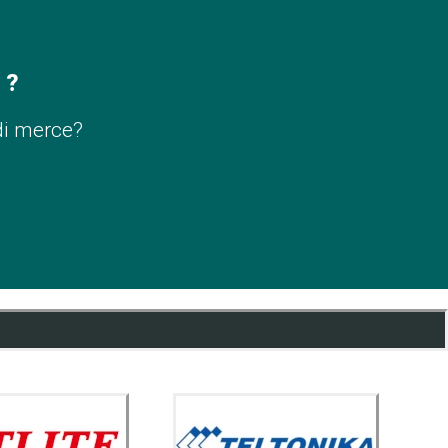
 ?
di merce?