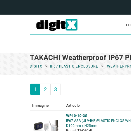
TO
TAKACHI Weatherproof IP67 Pl
DIGITX
IP67 PLASTIC ENCLOSURE
WEATHERPR
1
2
3
Immagine
Articolo
WP10-10-3G
IP67 ASA (UL94HB)PLASTIC ENCLOS.W
D100mm x H25mm
Brand:
TAKACHI