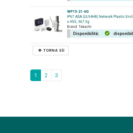
WP15-21-6G
IP67 ASA (UL94HB) Network Plastic Encl
x H55, 367.5g
Brand:
Takachi
Disponibilità:
disponibi
TORNA SÙ
1
2
3