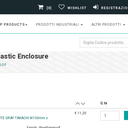
[0]
WISHLIST
REGISTRAZIO
P PRODUCTS
PRODOTTI INDUSTRIALI
ALTRI PRODOTTI
astic Enclosure
OOF
Q.tà
€ 11,20
HITE GRAY TAKACHI W100mm x
Family:
Weatherproof