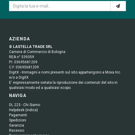
AZIENDA
© LASTELLA TRADE SRL
Camera di Commercio di Bologna
REA n° 539359
P.I. 03695681209
C.F. 03695681209
DigitX - Immagini e nomi presenti sul sito appartengono a Moxa Inc.
e/o a DigitX
E' espressamente vietata la riproduzione dei contenuti del sito in
qualsiasi modo ed a qualsiasi scopo.
NAVIGA
DL 223 - Chi Siamo
Helpdesk (indice)
Pagamenti
Spedizioni
Garanzia
Recesso