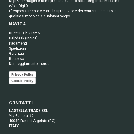
DigitX - Immagini e nomi presenti sul sito appartengono a Moxa Inc.
e/o a DigitX
E' espressamente vietata la riproduzione dei contenuti del sito in
qualsiasi modo ed a qualsiasi scopo.
NAVIGA
DL 223 - Chi Siamo
Helpdesk (indice)
Pagamenti
Spedizioni
Garanzia
Recesso
Danneggiamento merce
Privacy Policy
Cookie Policy
CONTATTI
LASTELLA TRADE SRL
Via Galliera, 62
40050 Funo di Argelato (BO)
ITALY