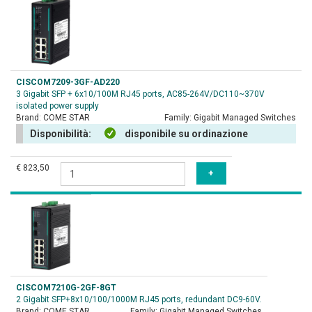
CISCOM7209-3GF-AD220
3 Gigabit SFP + 6x10/100M RJ45 ports, AC85-264V/DC110~370V
isolated power supply
Brand:
COME STAR
Family:
Gigabit Managed Switches
Disponibilità:
disponibile su ordinazione
€ 823,50
CISCOM7210G-2GF-8GT
2 Gigabit SFP+8x10/100/1000M RJ45 ports, redundant DC9-60V.
Brand:
COME STAR
Family:
Gigabit Managed Switches