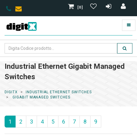
[0]
Industrial Ethernet Gigabit Managed
Switches
DIGITX
INDUSTRIAL ETHERNET SWITCHES
GIGABIT MANAGED SWITCHES
1
2
3
4
5
6
7
8
9