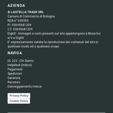
AZIENDA
© LASTELLA TRADE SRL
Camera di Commercio di Bologna
REA n° 539359
P.I. 03695681209
C.F. 03695681209
DigitX - Immagini e nomi presenti sul sito appartengono a Moxa Inc.
e/o a DigitX
E' espressamente vietata la riproduzione dei contenuti del sito in
qualsiasi modo ed a qualsiasi scopo.
NAVIGA
DL 223 - Chi Siamo
Helpdesk (indice)
Pagamenti
Spedizioni
Garanzia
Recesso
Danneggiamento merce
Privacy Policy
Cookie Policy