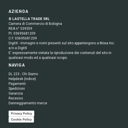
AZIENDA
© LASTELLA TRADE SRL
Camera di Commercio di Bologna
REA n° 539359
P.I. 03695681209
C.F. 03695681209
DigitX - Immagini e nomi presenti sul sito appartengono a Moxa Inc.
e/o a DigitX
E' espressamente vietata la riproduzione dei contenuti del sito in
qualsiasi modo ed a qualsiasi scopo.
NAVIGA
DL 223 - Chi Siamo
Helpdesk (indice)
Pagamenti
Spedizioni
Garanzia
Recesso
Danneggiamento merce
Privacy Policy
Cookie Policy