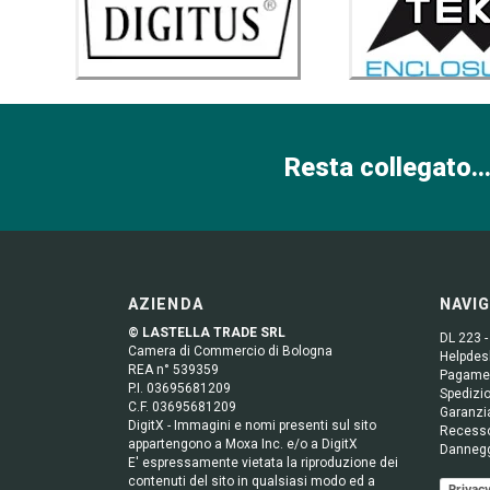
Resta collegato...
AZIENDA
NAVI
© LASTELLA TRADE SRL
DL 223 -
Camera di Commercio di Bologna
Helpdesk
REA n° 539359
Pagame
P.I. 03695681209
Spedizio
C.F. 03695681209
Garanzi
DigitX - Immagini e nomi presenti sul sito
Recess
appartengono a Moxa Inc. e/o a DigitX
Danneg
E' espressamente vietata la riproduzione dei
contenuti del sito in qualsiasi modo ed a
Privacy