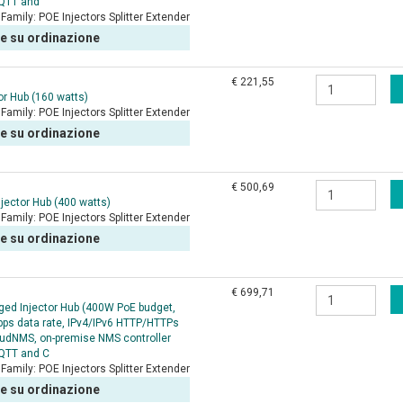
MQTT and
Family:
POE Injectors Splitter Extender
le su ordinazione
€ 221,55
tor Hub (160 watts)
Family:
POE Injectors Splitter Extender
le su ordinazione
€ 500,69
jector Hub (400 watts)
Family:
POE Injectors Splitter Extender
le su ordinazione
€ 699,71
ed Injector Hub (400W PoE budget,
ps data rate, IPv4/IPv6 HTTP/HTTPs
dNMS, on-premise NMS controller
QTT and C
Family:
POE Injectors Splitter Extender
le su ordinazione