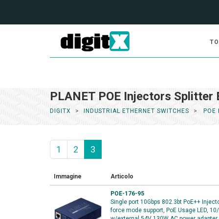
TO
PLANET POE Injectors Splitter 
DIGITX
INDUSTRIAL ETHERNET SWITCHES
POE 
1
2
3
Immagine
Articolo
POE-176-95
Single port 10Gbps 802.3bt PoE++ Injecto
force mode support, PoE Usage LED, 10
w/external 54V 130W AC power adapter 