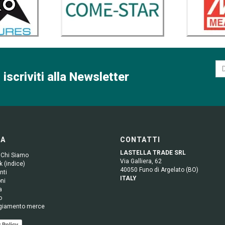
 iscriviti alla Newsletter
GA
CONTATTI
LASTELLA TRADE SRL
 Chi Siamo
Via Galliera, 62
 (indice)
40050 Funo di Argelato (BO)
nti
ITALY
ni
a
o
giamento merce
 Policy