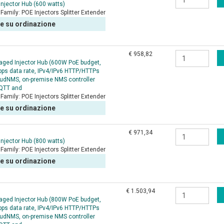
njector Hub (600 watts)
Family:
POE Injectors Splitter Extender
le su ordinazione
€ 958,82
ged Injector Hub (600W PoE budget,
ps data rate, IPv4/IPv6 HTTP/HTTPs
dNMS, on-premise NMS controller
MQTT and
Family:
POE Injectors Splitter Extender
le su ordinazione
€ 971,34
njector Hub (800 watts)
Family:
POE Injectors Splitter Extender
le su ordinazione
€ 1.503,94
ged Injector Hub (800W PoE budget,
ps data rate, IPv4/IPv6 HTTP/HTTPs
dNMS, on-premise NMS controller