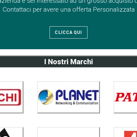
azienda e sei interessato ad un grosso acquisto 
Contattaci per avere una offerta Personalizzata
CLICCA QUI
I Nostri Marchi