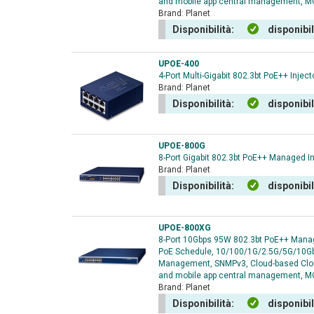
and mobile app central management, 
Brand:
Planet
Disponibilità:
disponibi
UPOE-400
4-Port Multi-Gigabit 802.3bt PoE++ Injec
Brand:
Planet
Disponibilità:
disponibi
UPOE-800G
8-Port Gigabit 802.3bt PoE++ Managed In
Brand:
Planet
Disponibilità:
disponibi
UPOE-800XG
8-Port 10Gbps 95W 802.3bt PoE++ Manag
PoE Schedule, 10/100/1G/2.5G/5G/10Gb
Management, SNMPv3, Cloud-based Clou
and mobile app central management, M
Brand:
Planet
Disponibilità:
disponibi