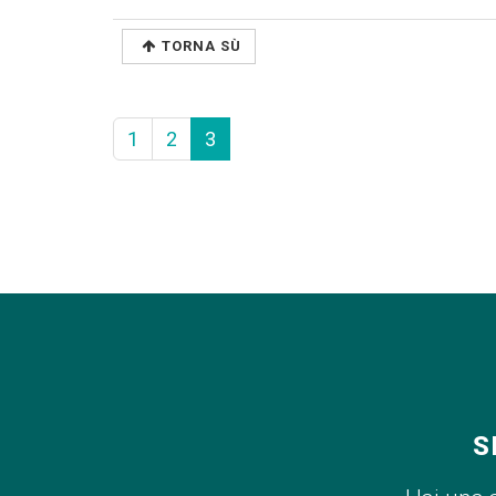
TORNA SÙ
1
2
3
S