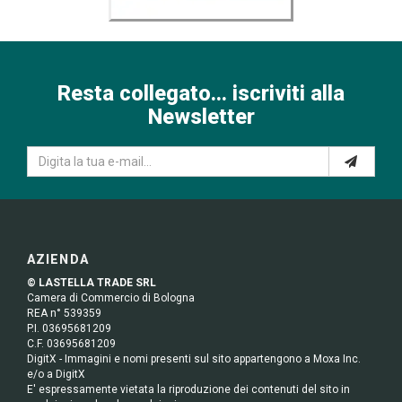
Resta collegato... iscriviti alla
Newsletter
AZIENDA
© LASTELLA TRADE SRL
Camera di Commercio di Bologna
REA n° 539359
P.I. 03695681209
C.F. 03695681209
DigitX - Immagini e nomi presenti sul sito appartengono a Moxa Inc.
e/o a DigitX
E' espressamente vietata la riproduzione dei contenuti del sito in