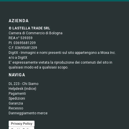
AZIENDA
© LASTELLA TRADE SRL
Camera di Commercio di Bologna
REA n° 539359
P.I. 03695681209
C.F. 03695681209
DigitX - Immagini e nomi presenti sul sito appartengono a Moxa Inc.
e/o a DigitX
E' espressamente vietata la riproduzione dei contenuti del sito in
qualsiasi modo ed a qualsiasi scopo.
NAVIGA
DL 223 - Chi Siamo
Helpdesk (indice)
Pagamenti
Spedizioni
Garanzia
Recesso
Danneggiamento merce
Privacy Policy