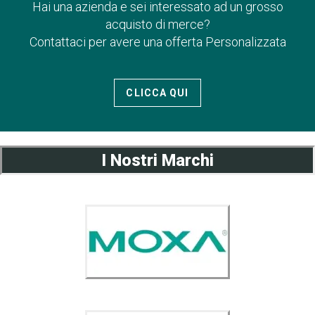
Hai una azienda e sei interessato ad un grosso
acquisto di merce?
Contattaci per avere una offerta Personalizzata
CLICCA QUI
I Nostri Marchi