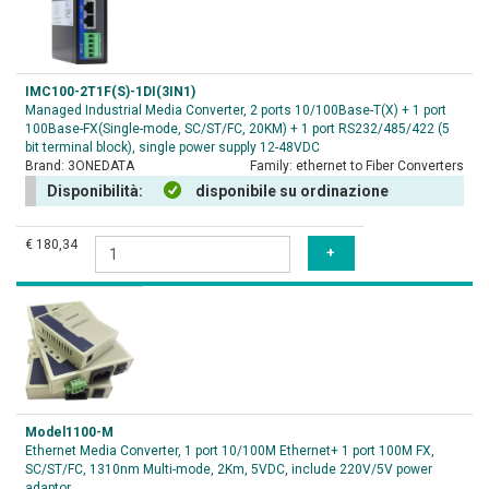
IMC100-2T1F(S)-1DI(3IN1)
Managed Industrial Media Converter, 2 ports 10/100Base-T(X) + 1 port
100Base-FX(Single-mode, SC/ST/FC, 20KM) + 1 port RS232/485/422 (5
bit terminal block), single power supply 12-48VDC
Brand:
3ONEDATA
Family:
ethernet to Fiber Converters
Disponibilità:
disponibile su ordinazione
€ 180,34
Model1100-M
Ethernet Media Converter, 1 port 10/100M Ethernet+ 1 port 100M FX,
SC/ST/FC, 1310nm Multi-mode, 2Km, 5VDC, include 220V/5V power
adaptor