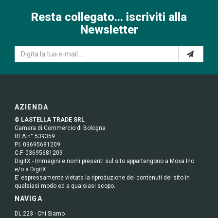
Resta collegato... iscriviti alla
Newsletter
AZIENDA
© LASTELLA TRADE SRL
Camera di Commercio di Bologna
REA n° 539359
P.I. 03695681209
C.F. 03695681209
DigitX - Immagini e nomi presenti sul sito appartengono a Moxa Inc.
e/o a DigitX
E' espressamente vietata la riproduzione dei contenuti del sito in
qualsiasi modo ed a qualsiasi scopo.
NAVIGA
DL 223 - Chi Siamo