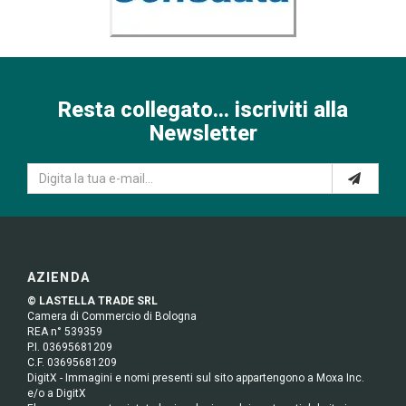
Resta collegato... iscriviti alla
Newsletter
AZIENDA
© LASTELLA TRADE SRL
Camera di Commercio di Bologna
REA n° 539359
P.I. 03695681209
C.F. 03695681209
DigitX - Immagini e nomi presenti sul sito appartengono a Moxa Inc.
e/o a DigitX