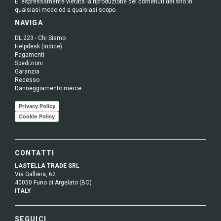
E' espressamente vietata la riproduzione dei contenuti del sito in
qualsiasi modo ed a qualsiasi scopo.
NAVIGA
DL 223 - Chi Siamo
Helpdesk (indice)
Pagamenti
Spedizioni
Garanzia
Recesso
Danneggiamento merce
Privacy Policy
Cookie Policy
CONTATTI
LASTELLA TRADE SRL
Via Galliera, 62
40050 Funo di Argelato (BO)
ITALY
SEGUICI