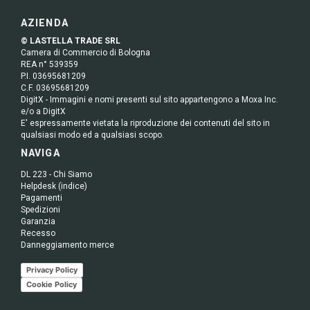
AZIENDA
© LASTELLA TRADE SRL
Camera di Commercio di Bologna
REA n° 539359
P.I. 03695681209
C.F. 03695681209
DigitX - Immagini e nomi presenti sul sito appartengono a Moxa Inc.
e/o a DigitX
E' espressamente vietata la riproduzione dei contenuti del sito in
qualsiasi modo ed a qualsiasi scopo.
NAVIGA
DL 223 - Chi Siamo
Helpdesk (indice)
Pagamenti
Spedizioni
Garanzia
Recesso
Danneggiamento merce
Privacy Policy
Cookie Policy