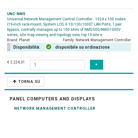
UNC-NMS
Universal Network Management Central Controller - 1024 x 100 nodes
(19-inch rack-mount, System LCD, 6 10/100/1000T LAN Ports, 1 pair
bypass, centrally manages up to 100 sites of NMS-500/NMS-1000V
series, site map viewing and topology view, top 10-site e
Brand:
Planet
Family:
Network Management Controller
Disponibilità:
disponibile su ordinazione
€ 2.224,31
TORNA SÙ
PANEL COMPUTERS AND DISPLAYS
NETWORK MANAGEMENT CONTROLLER