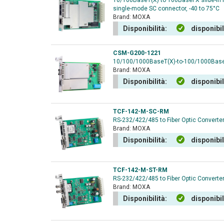
10/100BaseT(X) to 100BaseFX slide-in
single-mode SC connector, -40 to 75°C
Brand:
MOXA
Disponibilità:
disponibi
CSM-G200-1221
10/100/1000BaseT(X)-to-100/1000BaseS
Brand:
MOXA
Disponibilità:
disponibi
TCF-142-M-SC-RM
RS-232/422/485 to Fiber Optic Converter
Brand:
MOXA
Disponibilità:
disponibi
TCF-142-M-ST-RM
RS-232/422/485 to Fiber Optic Converter
Brand:
MOXA
Disponibilità:
disponibi