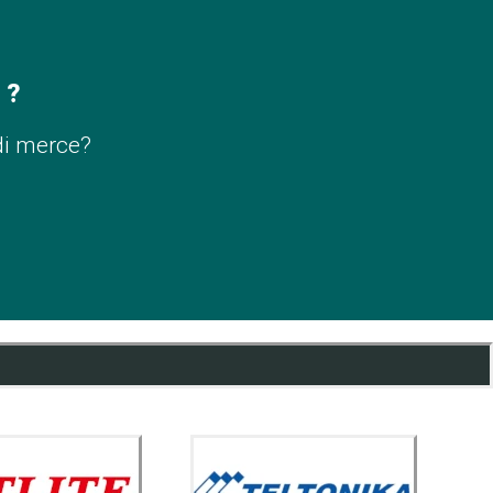
 ?
di merce?