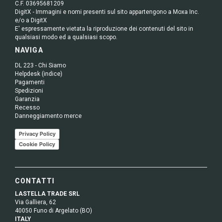
C.F. 03695681209
DigitX - Immagini e nomi presenti sul sito appartengono a Moxa Inc.
e/o a DigitX
E' espressamente vietata la riproduzione dei contenuti del sito in
qualsiasi modo ed a qualsiasi scopo.
NAVIGA
DL 223 - Chi Siamo
Helpdesk (indice)
Pagamenti
Spedizioni
Garanzia
Recesso
Danneggiamento merce
Privacy Policy
Cookie Policy
CONTATTI
LASTELLA TRADE SRL
Via Galliera, 62
40050 Funo di Argelato (BO)
ITALY