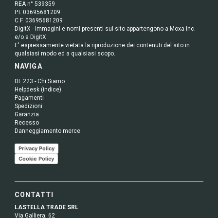
REA n° 539359
P.I. 03695681209
C.F. 03695681209
DigitX - Immagini e nomi presenti sul sito appartengono a Moxa Inc.
e/o a DigitX
E' espressamente vietata la riproduzione dei contenuti del sito in
qualsiasi modo ed a qualsiasi scopo.
NAVIGA
DL 223 - Chi Siamo
Helpdesk (indice)
Pagamenti
Spedizioni
Garanzia
Recesso
Danneggiamento merce
Privacy Policy
Cookie Policy
CONTATTI
LASTELLA TRADE SRL
Via Galliera, 62