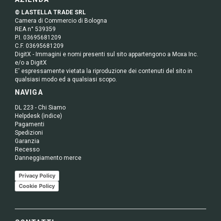
© LASTELLA TRADE SRL
Camera di Commercio di Bologna
REA n° 539359
P.I. 03695681209
C.F. 03695681209
DigitX - Immagini e nomi presenti sul sito appartengono a Moxa Inc.
e/o a DigitX
E' espressamente vietata la riproduzione dei contenuti del sito in
qualsiasi modo ed a qualsiasi scopo.
NAVIGA
DL 223 - Chi Siamo
Helpdesk (indice)
Pagamenti
Spedizioni
Garanzia
Recesso
Danneggiamento merce
Privacy Policy
Cookie Policy