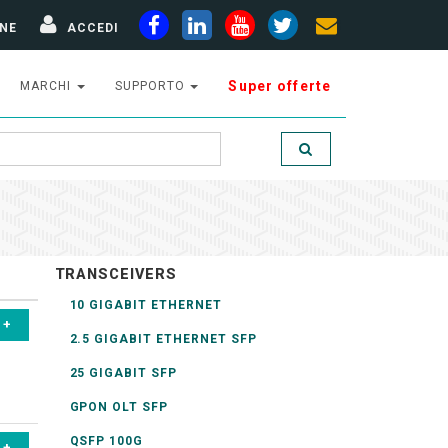
NE
ACCEDI
Super offerte
MARCHI
SUPPORTO
TRANSCEIVERS
10 GIGABIT ETHERNET
2.5 GIGABIT ETHERNET SFP
25 GIGABIT SFP
GPON OLT SFP
QSFP 100G