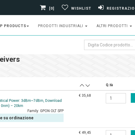
[0]
WISHLIST
REGISTRAZIO
P PRODUCTS
PRODOTTI INDUSTRIALI
ALTRI PRODOTTI
eivers
Q.tà
€ 35,68
Optical Power: 3dBm~7dBm, Download
310nm) – 20km
Family:
GPON OLT SFP
le su ordinazione
€ 49,45