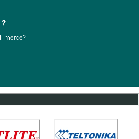
 ?
di merce?