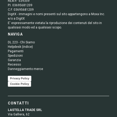
REA n° 539359
P.I. 03695681209
C.F. 03695681209
DigitX - Immagini e nomi presenti sul sito appartengono a Moxa Inc.
e/o a DigitX
E' espressamente vietata la riproduzione dei contenuti del sito in
qualsiasi modo ed a qualsiasi scopo.
NAVIGA
DL 223 - Chi Siamo
Helpdesk (indice)
Pagamenti
Spedizioni
Garanzia
Recesso
Danneggiamento merce
Privacy Policy
Cookie Policy
CONTATTI
LASTELLA TRADE SRL
Via Galliera, 62