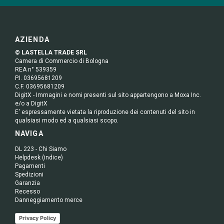
AZIENDA
© LASTELLA TRADE SRL
Camera di Commercio di Bologna
REA n° 539359
P.I. 03695681209
C.F. 03695681209
DigitX - Immagini e nomi presenti sul sito appartengono a Moxa Inc.
e/o a DigitX
E' espressamente vietata la riproduzione dei contenuti del sito in
qualsiasi modo ed a qualsiasi scopo.
NAVIGA
DL 223 - Chi Siamo
Helpdesk (indice)
Pagamenti
Spedizioni
Garanzia
Recesso
Danneggiamento merce
Privacy Policy